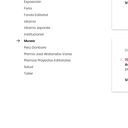
Exposición
V
Feria
Fondo Editorial
Idioma
Idioma Japonés
Institucional
Museo
Perú Ganbare
C
Premio José Watanabe Varas
1
Premios Proyectos Editoriales
A
Salud
p
Taller
V