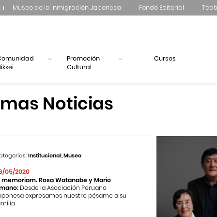
Museo de la Inmigración Japonesa
Fondo Editorial
Teat
Comunidad
Promoción
Cursos
ikkei
Cultural
imas Noticias
ategorías:
Institucional, Museo
6/05/2020
n memoriam. Rosa Watanabe y Mario
mano:
Desde la Asociación Peruano
aponesa expresamos nuestro pésame a su
amilia