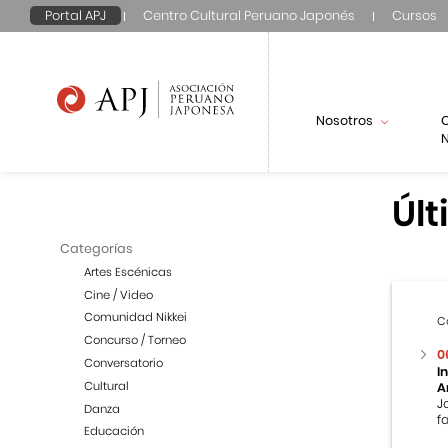
Portal APJ
Centro Cultural Peruano Japonés
Cursos
Nosotros
N
Últ
Categorías
Artes Escénicas
Cine / Video
Comunidad Nikkei
C
Concurso / Torneo
0
Conversatorio
I
Cultural
A
J
Danza
f
Educación