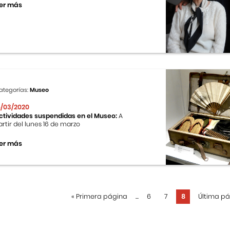
er más
ategorías:
Museo
6/03/2020
ctividades suspendidas en el Museo:
A
artir del lunes 16 de marzo
er más
«
Primera página
...
6
7
8
Última p