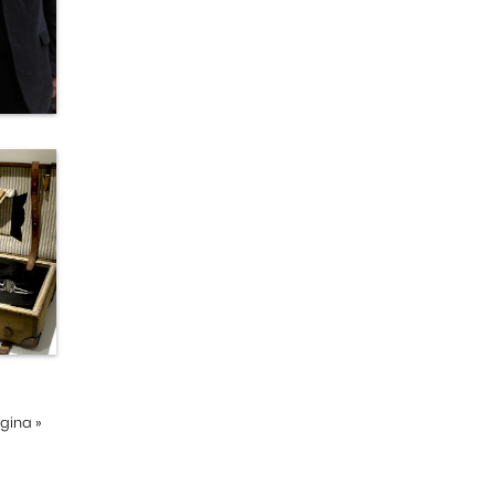
ágina
»