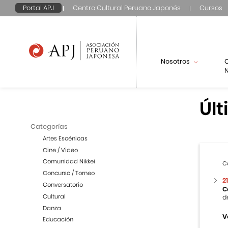
Portal APJ
Centro Cultural Peruano Japonés
Cursos
Nosotros
N
Últ
Categorías
Artes Escénicas
Cine / Video
Comunidad Nikkei
C
Concurso / Torneo
2
Conversatorio
C
Cultural
d
Danza
V
Educación