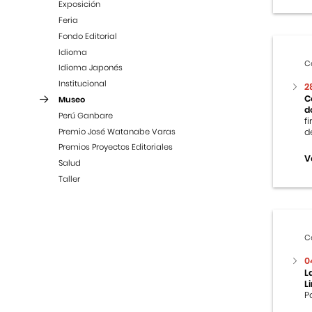
Exposición
Feria
Fondo Editorial
Idioma
C
Idioma Japonés
Institucional
2
C
Museo
d
Perú Ganbare
f
Premio José Watanabe Varas
d
Premios Proyectos Editoriales
V
Salud
Taller
C
0
L
L
P