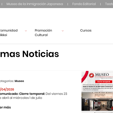
Museo de la Inmigración Japonesa
Fondo Editorial
Teat
Comunidad
Promoción
Cursos
ikkei
Cultural
imas Noticias
ategorías:
Museo
1/04/2026
omunicado: Cierre temporal:
Del viernes 23
e abril al miércoles 1 de julio
er más