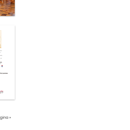
ágina
»