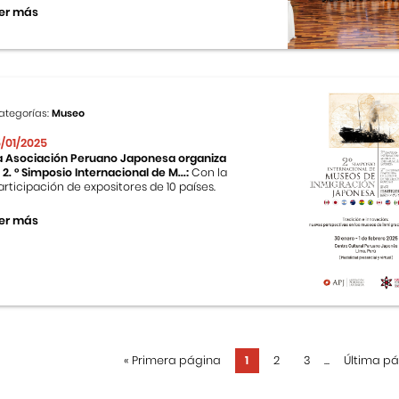
er más
ategorías:
Museo
5/01/2025
a Asociación Peruano Japonesa organiza
l 2. ° Simposio Internacional de M...:
Con la
articipación de expositores de 10 países.
er más
«
Primera página
1
2
3
...
Última p