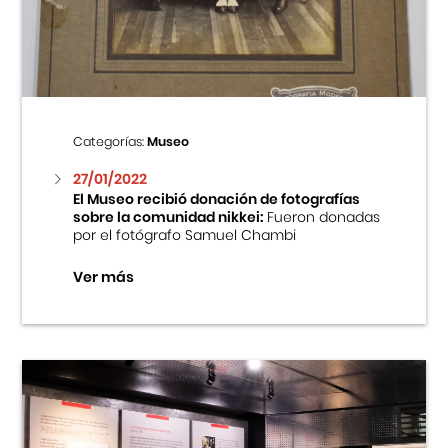
Centro Cultural Peruano Japonés
Cursos
Museo de la Inmigración Japonesa
Categorías:
Museo
Fondo Editorial
27/01/2022
El Museo recibió donación de fotografías
sobre la comunidad nikkei:
Fueron donadas
Teatro Peruano Japonés
por el fotógrafo Samuel Chambi
Ver más