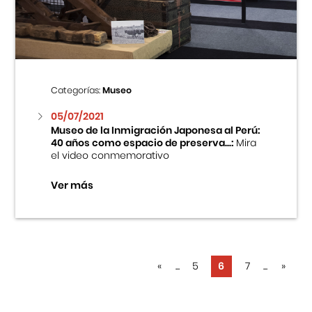
Categorías:
Museo
05/07/2021
Museo de la Inmigración Japonesa al Perú:
40 años como espacio de preserva...:
Mira
el video conmemorativo
Ver más
«
...
5
6
7
...
»