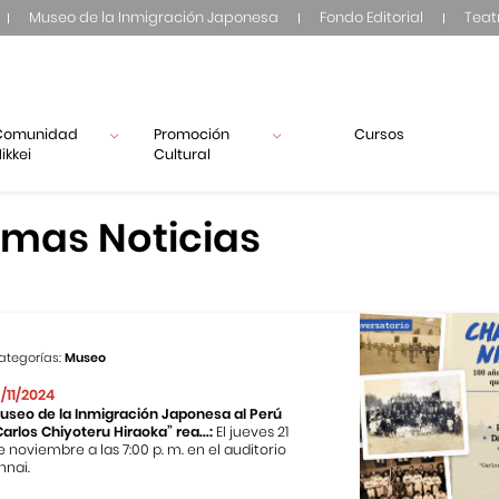
Museo de la Inmigración Japonesa
Fondo Editorial
Teat
Comunidad
Promoción
Cursos
ikkei
Cultural
imas Noticias
ategorías:
Museo
3/11/2024
useo de la Inmigración Japonesa al Perú
Carlos Chiyoteru Hiraoka” rea...:
El jueves 21
e noviembre a las 7:00 p. m. en el auditorio
nnai.