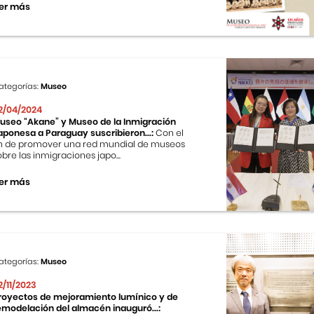
er más
ategorías:
Museo
2/04/2024
useo “Akane” y Museo de la Inmigración
aponesa a Paraguay suscribieron...:
Con el
in de promover una red mundial de museos
obre las inmigraciones japo...
er más
ategorías:
Museo
2/11/2023
royectos de mejoramiento lumínico y de
emodelación del almacén inauguró...: