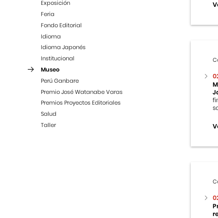
Exposición
V
Feria
Fondo Editorial
Idioma
Idioma Japonés
Institucional
C
Museo
0
Perú Ganbare
M
Premio José Watanabe Varas
J
f
Premios Proyectos Editoriales
s
Salud
Taller
V
C
0
P
r