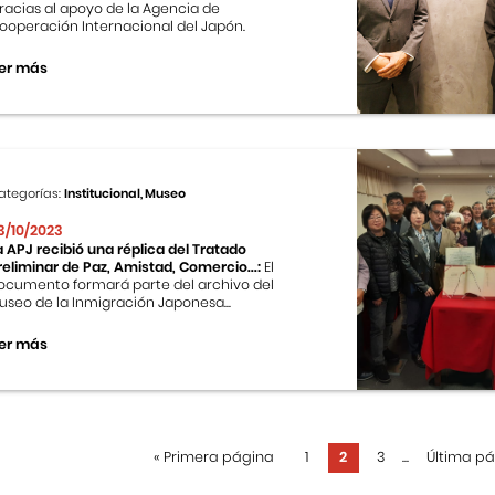
racias al apoyo de la Agencia de
ooperación Internacional del Japón.
er más
ategorías:
Institucional, Museo
3/10/2023
a APJ recibió una réplica del Tratado
reliminar de Paz, Amistad, Comercio...:
El
ocumento formará parte del archivo del
useo de la Inmigración Japonesa...
er más
«
Primera página
1
2
3
...
Última p