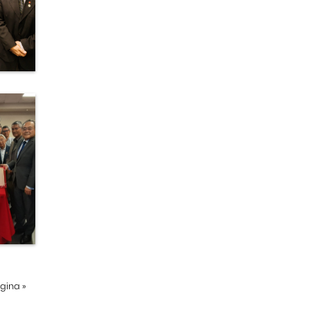
ágina
»