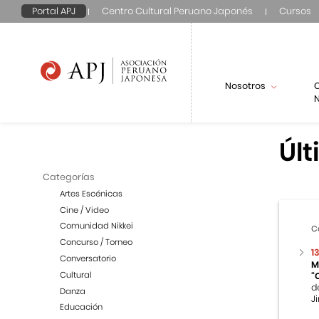
Portal APJ
Centro Cultural Peruano Japonés
Cursos
Nosotros
N
Últ
Categorías
Artes Escénicas
Cine / Video
Comunidad Nikkei
C
Concurso / Torneo
1
Conversatorio
M
Cultural
“
d
Danza
Ji
Educación