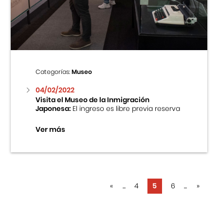
Categorías:
Museo
04/02/2022
Visita el Museo de la Inmigración
Japonesa:
El ingreso es libre previa reserva
Ver más
«
...
4
5
6
...
»