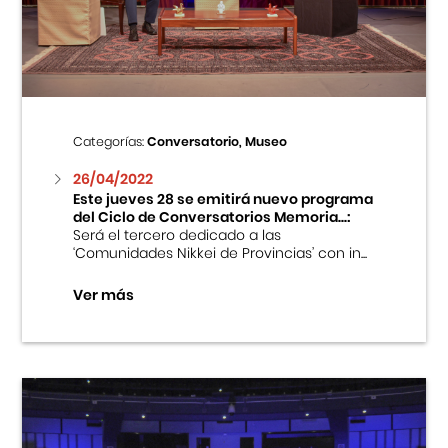
Centro Cultural Peruano Japonés
Cursos
Museo de la Inmigración Japonesa
Categorías:
Conversatorio, Museo
Fondo Editorial
26/04/2022
Este jueves 28 se emitirá nuevo programa
del Ciclo de Conversatorios Memoria...:
Teatro Peruano Japonés
Será el tercero dedicado a las
‘Comunidades Nikkei de Provincias’ con in...
Ver más