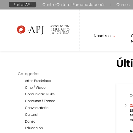
Portal APJ
Centro Cultural Peruano Japonés
Cursos
Nosotros
N
Últ
Categorías
Artes Escénicas
Cine / Video
Comunidad Nikkei
C
Concurso / Torneo
2
Conversatorio
E
Cultural
s
p
Danza
Educación
V