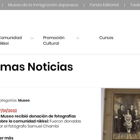
Museo de la Inmigración Japonesa
Fondo Editorial
Teat
Comunidad
Promoción
Cursos
ikkei
Cultural
imas Noticias
ategorías:
Museo
7/01/2022
l Museo recibió donación de fotografías
obre la comunidad nikkei:
Fueron donadas
or el fotógrafo Samuel Chambi
er más