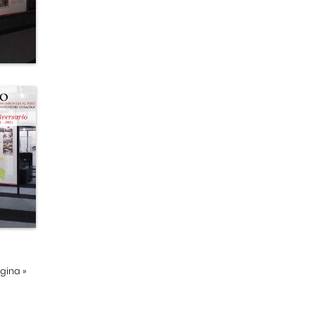
ágina
»