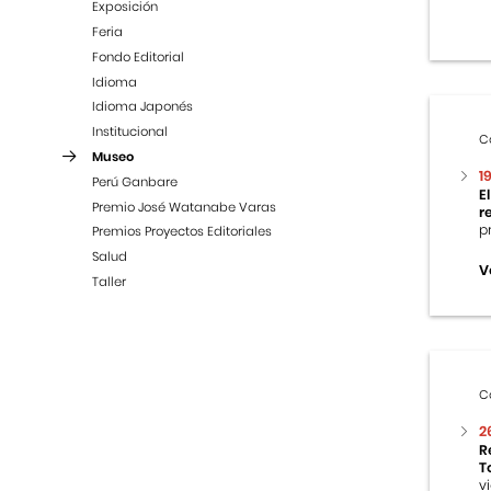
Exposición
Feria
Fondo Editorial
Idioma
Idioma Japonés
Institucional
C
Museo
1
Perú Ganbare
E
Premio José Watanabe Varas
r
p
Premios Proyectos Editoriales
Salud
V
Taller
C
2
R
T
v