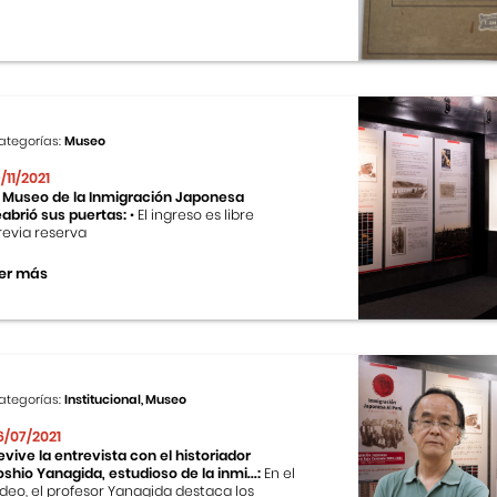
ategorías:
Museo
9/11/2021
l Museo de la Inmigración Japonesa
eabrió sus puertas:
• El ingreso es libre
revia reserva
er más
ategorías:
Institucional, Museo
6/07/2021
evive la entrevista con el historiador
oshio Yanagida, estudioso de la inmi...:
En el
ideo, el profesor Yanagida destaca los