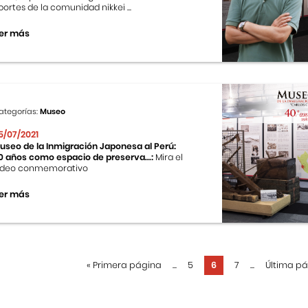
portes de la comunidad nikkei ...
er más
ategorías:
Museo
5/07/2021
useo de la Inmigración Japonesa al Perú:
0 años como espacio de preserva...:
Mira el
ideo conmemorativo
er más
«
Primera página
...
5
6
7
...
Última p