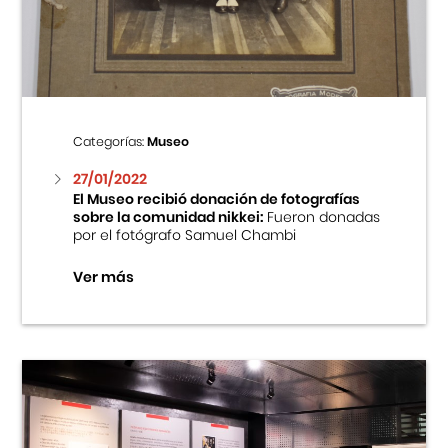
Centro Cultural Peruano Japonés
Cursos
Museo de la Inmigración Japonesa
Categorías:
Museo
Fondo Editorial
27/01/2022
El Museo recibió donación de fotografías
sobre la comunidad nikkei:
Fueron donadas
Teatro Peruano Japonés
por el fotógrafo Samuel Chambi
Ver más