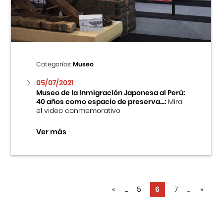
Categorías:
Museo
05/07/2021
Museo de la Inmigración Japonesa al Perú:
40 años como espacio de preserva...:
Mira
el video conmemorativo
Ver más
«
...
5
6
7
...
»