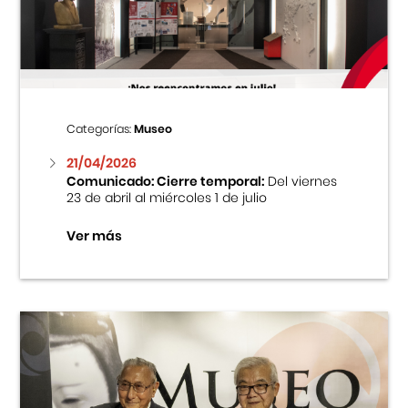
Centro Cultural Peruano Japonés
Cursos
Museo de la Inmigración Japonesa
Categorías:
Museo
Fondo Editorial
21/04/2026
Comunicado: Cierre temporal:
Del viernes
23 de abril al miércoles 1 de julio
Teatro Peruano Japonés
Ver más