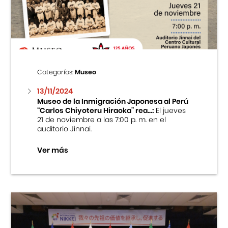
Centro Cultural Peruano Japonés
Cursos
Museo de la Inmigración Japonesa
Categorías:
Museo
Fondo Editorial
13/11/2024
Museo de la Inmigración Japonesa al Perú
“Carlos Chiyoteru Hiraoka” rea...:
El jueves
Teatro Peruano Japonés
21 de noviembre a las 7:00 p. m. en el
auditorio Jinnai.
Ver más