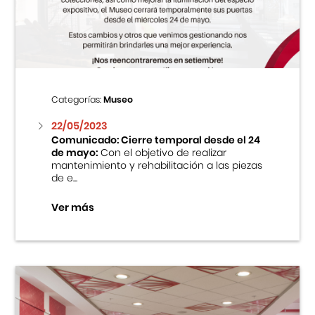
Centro Cultural Peruano Japonés
Cursos
Museo de la Inmigración Japonesa
Categorías:
Museo
Fondo Editorial
22/05/2023
Comunicado: Cierre temporal desde el 24
de mayo:
Con el objetivo de realizar
Teatro Peruano Japonés
mantenimiento y rehabilitación a las piezas
de e...
Ver más