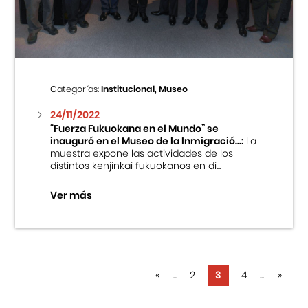
Categorías:
Institucional, Museo
24/11/2022
“Fuerza Fukuokana en el Mundo” se
inauguró en el Museo de la Inmigració...:
La
muestra expone las actividades de los
distintos kenjinkai fukuokanos en di...
Ver más
«
...
2
3
4
...
»