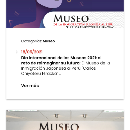
Centro Cultural Peruano Japonés
Cursos
Museo de la Inmigración Japonesa
Categorías:
Museo
Fondo Editorial
18/05/2021
Día Internacional de los Museos 2021: el
reto de reimaginar su futuro:
El Museo de la
Teatro Peruano Japonés
Inmigración Japonesa al Perú “Carlos
Chiyoteru Hiraoka” ...
Ver más