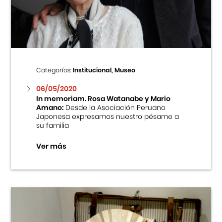
Centro Cultural Peruano Japonés
Cursos
Museo de la Inmigración Japonesa
Categorías:
Institucional, Museo
Fondo Editorial
06/05/2020
In memoriam. Rosa Watanabe y Mario
Amano:
Desde la Asociación Peruano
Teatro Peruano Japonés
Japonesa expresamos nuestro pésame a
su familia
Ver más