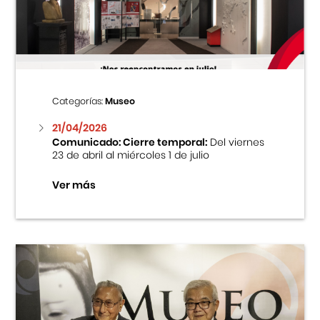
Centro Cultural Peruano Japonés
Cursos
Museo de la Inmigración Japonesa
Categorías:
Museo
Fondo Editorial
21/04/2026
Comunicado: Cierre temporal:
Del viernes
23 de abril al miércoles 1 de julio
Teatro Peruano Japonés
Ver más