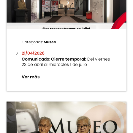
Centro Cultural Peruano Japonés
Cursos
Museo de la Inmigración Japonesa
Categorías:
Museo
Fondo Editorial
21/04/2026
Comunicado: Cierre temporal:
Del viernes
23 de abril al miércoles 1 de julio
Teatro Peruano Japonés
Ver más