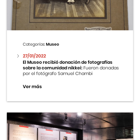
Centro Cultural Peruano Japonés
Cursos
Museo de la Inmigración Japonesa
Categorías:
Museo
Fondo Editorial
27/01/2022
El Museo recibió donación de fotografías
sobre la comunidad nikkei:
Fueron donadas
Teatro Peruano Japonés
por el fotógrafo Samuel Chambi
Ver más