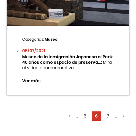
Categorías:
Museo
05/07/2021
Museo de la Inmigración Japonesa al Perú:
40 años como espacio de preserva...:
Mira
el video conmemorativo
Ver más
«
...
5
6
7
...
»