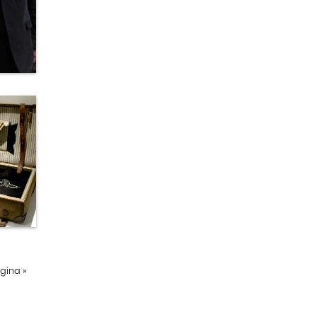
ágina
»