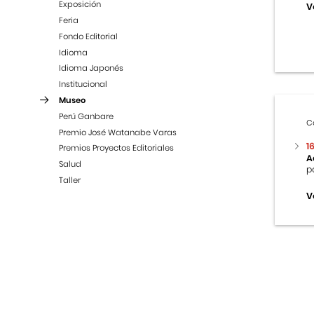
Exposición
V
Feria
Fondo Editorial
Idioma
Idioma Japonés
Institucional
Museo
Perú Ganbare
C
Premio José Watanabe Varas
1
Premios Proyectos Editoriales
A
Salud
p
Taller
V