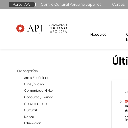
Portal APJ
Centro Cultural Peruano Japonés
Cursos
Nosotros
N
Últ
Categorías
Artes Escénicas
Cine / Video
Comunidad Nikkei
C
Concurso / Torneo
0
Conversatorio
I
Cultural
A
J
Danza
f
Educación