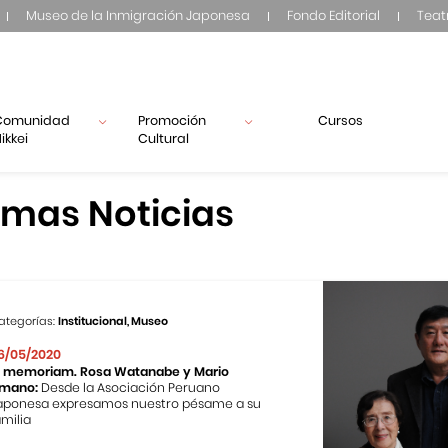
Museo de la Inmigración Japonesa
Fondo Editorial
Teat
Comunidad
Promoción
Cursos
ikkei
Cultural
imas Noticias
ategorías:
Institucional, Museo
6/05/2020
n memoriam. Rosa Watanabe y Mario
mano:
Desde la Asociación Peruano
aponesa expresamos nuestro pésame a su
amilia