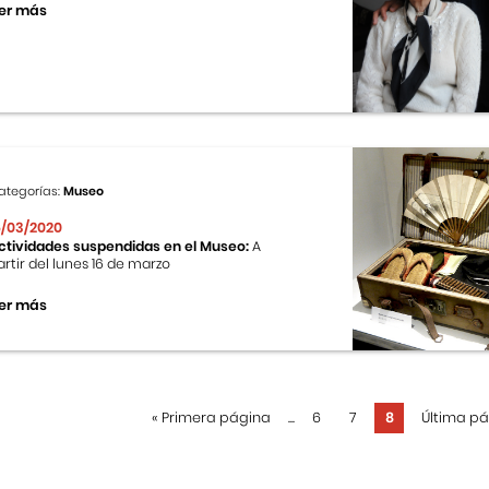
er más
ategorías:
Museo
6/03/2020
ctividades suspendidas en el Museo:
A
artir del lunes 16 de marzo
er más
«
Primera página
...
6
7
8
Última p