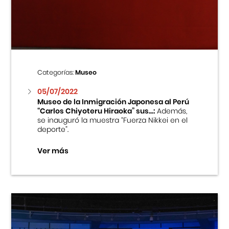
Centro Cultural Peruano Japonés
Cursos
Museo de la Inmigración Japonesa
Categorías:
Museo
Fondo Editorial
05/07/2022
Museo de la Inmigración Japonesa al Perú
“Carlos Chiyoteru Hiraoka” sus...:
Además,
Teatro Peruano Japonés
se inauguró la muestra “Fuerza Nikkei en el
deporte”.
Ver más