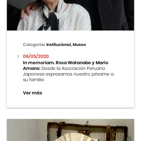
Centro Cultural Peruano Japonés
Cursos
Museo de la Inmigración Japonesa
Categorías:
Institucional, Museo
Fondo Editorial
06/05/2020
In memoriam. Rosa Watanabe y Mario
Amano:
Desde la Asociación Peruano
Teatro Peruano Japonés
Japonesa expresamos nuestro pésame a
su familia
Ver más