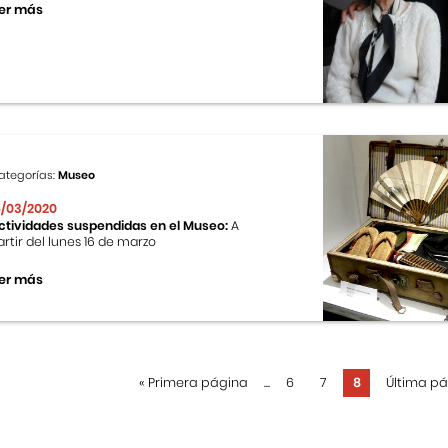
er más
ategorías:
Museo
6/03/2020
ctividades suspendidas en el Museo:
A
artir del lunes 16 de marzo
er más
«
Primera página
...
6
7
8
Última p