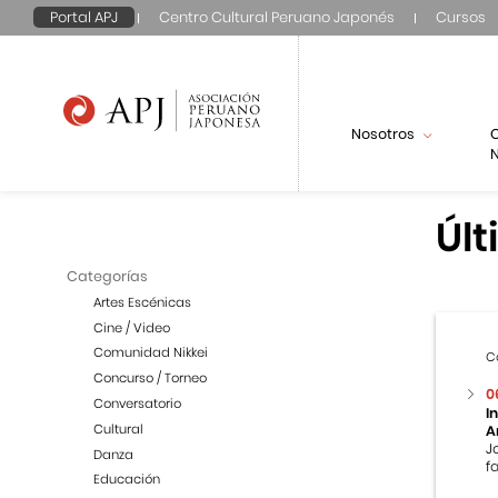
Portal APJ
Centro Cultural Peruano Japonés
Cursos
Nosotros
N
Últ
Categorías
Artes Escénicas
Cine / Video
Comunidad Nikkei
C
Concurso / Torneo
0
Conversatorio
I
Cultural
A
J
Danza
f
Educación