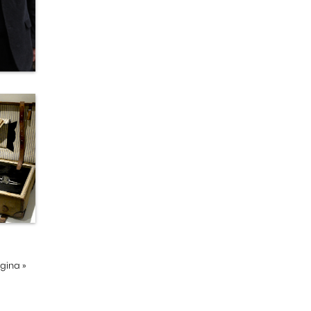
ágina
»