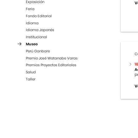
Exposición
V
Feria
Fondo Editorial
Idioma
Idioma Japonés
Institucional
Museo
Perú Ganbare
C
Premio José Watanabe Varas
1
Premios Proyectos Editoriales
A
Salud
p
Taller
V