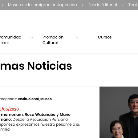
Museo de la Inmigración Japonesa
Fondo Editorial
Teat
Comunidad
Promoción
Cursos
ikkei
Cultural
imas Noticias
ategorías:
Institucional, Museo
6/05/2020
n memoriam. Rosa Watanabe y Mario
mano:
Desde la Asociación Peruano
aponesa expresamos nuestro pésame a su
amilia