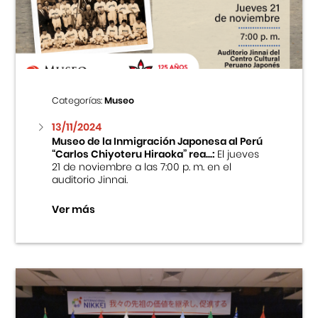
Centro Cultural Peruano Japonés
Cursos
Museo de la Inmigración Japonesa
Categorías:
Museo
Fondo Editorial
13/11/2024
Museo de la Inmigración Japonesa al Perú
“Carlos Chiyoteru Hiraoka” rea...:
El jueves
Teatro Peruano Japonés
21 de noviembre a las 7:00 p. m. en el
auditorio Jinnai.
Ver más