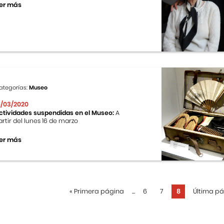
er más
ategorías:
Museo
6/03/2020
ctividades suspendidas en el Museo:
A
artir del lunes 16 de marzo
er más
«
Primera página
...
6
7
8
Última p