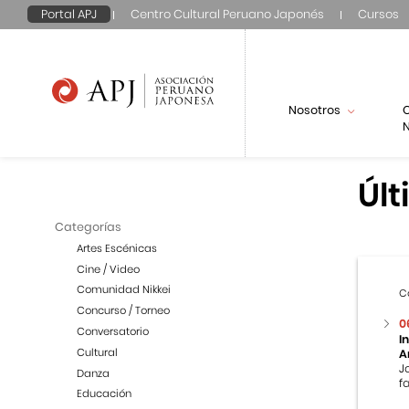
Portal APJ
Centro Cultural Peruano Japonés
Cursos
Nosotros
N
Últ
Categorías
Artes Escénicas
Cine / Video
Comunidad Nikkei
C
Concurso / Torneo
0
Conversatorio
I
Cultural
A
J
Danza
f
Educación