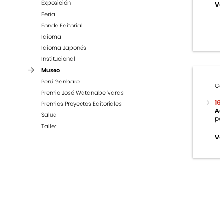
Exposición
V
Feria
Fondo Editorial
Idioma
Idioma Japonés
Institucional
Museo
Perú Ganbare
C
Premio José Watanabe Varas
1
Premios Proyectos Editoriales
A
Salud
p
Taller
V