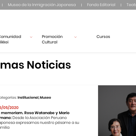
Museo de la Inmigración Japonesa
Fondo Editorial
Teat
Comunidad
Promoción
Cursos
ikkei
Cultural
imas Noticias
ategorías:
Institucional, Museo
6/05/2020
n memoriam. Rosa Watanabe y Mario
mano:
Desde la Asociación Peruano
aponesa expresamos nuestro pésame a su
amilia