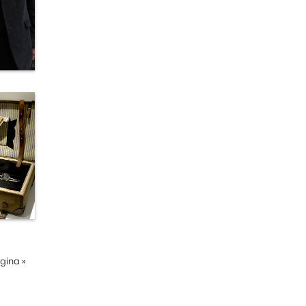
ágina
»