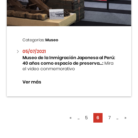
Categorías:
Museo
05/07/2021
Museo de la Inmigración Japonesa al Perú:
40 años como espacio de preserva...:
Mira
el video conmemorativo
Ver más
«
...
5
6
7
...
»