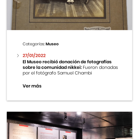
Centro Cultural Peruano Japonés
Cursos
Museo de la Inmigración Japonesa
Categorías:
Museo
Fondo Editorial
27/01/2022
El Museo recibió donación de fotografías
sobre la comunidad nikkei:
Fueron donadas
Teatro Peruano Japonés
por el fotógrafo Samuel Chambi
Ver más