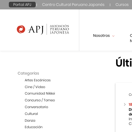
Portal APJ
Centro Cultural Peruano Japonés
Cursos
Nosotros
N
Últ
Categorías
Artes Escénicas
Cine / Video
Comunidad Nikkei
C
Concurso / Torneo
1
Conversatorio
D
Cultural
d
I
Danza
C
Educación