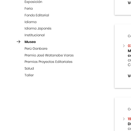
Exposición
V
Feria
Fondo Editorial
Idioma
Idioma Japonés
Institucional
C
Museo
0
Perú Ganbare
M
Premio José Watanabe Varas
c
c
Premios Proyectos Editoriales
C
Salud
Taller
V
C
1
D
c