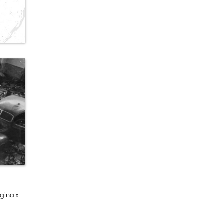
ágina
»