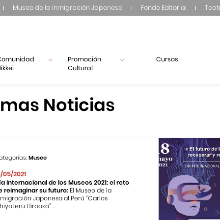
Museo de la Inmigración Japonesa
Fondo Editorial
Teat
Comunidad
Promoción
Cursos
ikkei
Cultural
imas Noticias
ategorías:
Museo
8/05/2021
ía Internacional de los Museos 2021: el reto
e reimaginar su futuro:
El Museo de la
nmigración Japonesa al Perú “Carlos
hiyoteru Hiraoka” ...