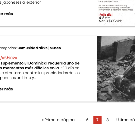
e japoneses al exterior
er más
ategorías:
Comunidad Nikkei, Museo
0/05/2020
l suplemento El Dominical recuerda uno de
os momentos más difíciles en la...:
“El día en
ue atentaron contra las propiedades de los
aponeses en Lima y...
er más
«
Primera página
...
6
7
8
Última p