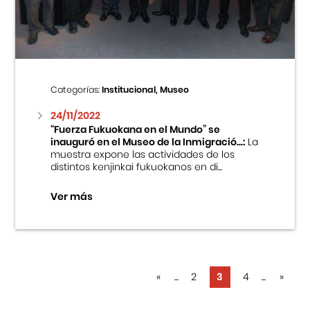
Categorías:
Institucional, Museo
24/11/2022
“Fuerza Fukuokana en el Mundo” se
inauguró en el Museo de la Inmigració...:
La
muestra expone las actividades de los
distintos kenjinkai fukuokanos en di...
Ver más
«
...
2
3
4
...
»