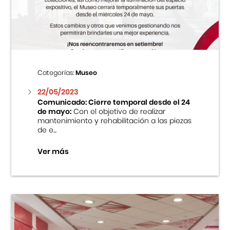
Centro Cultural Peruano Japonés
Cursos
Museo de la Inmigración Japonesa
Categorías:
Museo
Fondo Editorial
22/05/2023
Comunicado: Cierre temporal desde el 24
de mayo:
Con el objetivo de realizar
Teatro Peruano Japonés
mantenimiento y rehabilitación a las piezas
de e...
Ver más