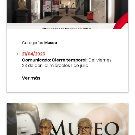
Centro Cultural Peruano Japonés
Cursos
Museo de la Inmigración Japonesa
Categorías:
Museo
Fondo Editorial
21/04/2026
Comunicado: Cierre temporal:
Del viernes
23 de abril al miércoles 1 de julio
Teatro Peruano Japonés
Ver más