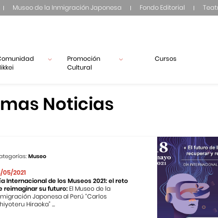
Museo de la Inmigración Japonesa
Fondo Editorial
Teat
Comunidad
Promoción
Cursos
ikkei
Cultural
imas Noticias
ategorías:
Museo
8/05/2021
ía Internacional de los Museos 2021: el reto
e reimaginar su futuro:
El Museo de la
nmigración Japonesa al Perú “Carlos
hiyoteru Hiraoka” ...