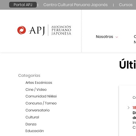
Portal APJ
Centro Cultural Peruano Japonés
Cursos
Nosotros
N
Últ
Categorías
Artes Escénicas
Cine / Video
Comunidad Nikkei
C
Concurso / Torneo
1
Conversatorio
D
Cultural
d
I
Danza
C
Educación