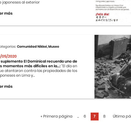
e japoneses al exterior
er más
ategorías:
Comunidad Nikkei, Museo
0/05/2020
l suplemento El Dominical recuerda uno de
os momentos más difíciles en la...:
“El día en
ue atentaron contra las propiedades de los
aponeses en Lima y...
er más
«
Primera página
...
6
7
8
Última p