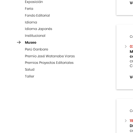
Exposición
V
Feria
Fondo Editorial
Idioma
Idioma Japonés
Institucional
C
Museo
0
Perú Ganbare
M
Premio José Watanabe Varas
c
c
Premios Proyectos Editoriales
C
Salud
Taller
V
C
1
D
c