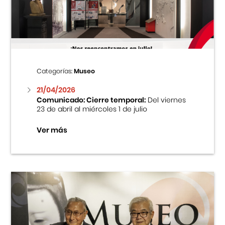
Centro Cultural Peruano Japonés
Cursos
Museo de la Inmigración Japonesa
Categorías:
Museo
Fondo Editorial
21/04/2026
Comunicado: Cierre temporal:
Del viernes
23 de abril al miércoles 1 de julio
Teatro Peruano Japonés
Ver más