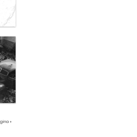
ágina
»