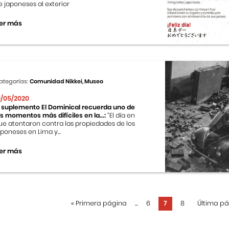
e japoneses al exterior
er más
ategorías:
Comunidad Nikkei, Museo
0/05/2020
l suplemento El Dominical recuerda uno de
os momentos más difíciles en la...:
“El día en
ue atentaron contra las propiedades de los
aponeses en Lima y...
er más
«
Primera página
...
6
7
8
Última p