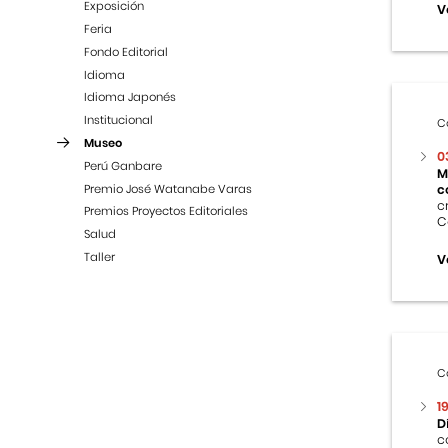
Exposición
V
Feria
Fondo Editorial
Idioma
Idioma Japonés
Institucional
C
Museo
0
Perú Ganbare
M
Premio José Watanabe Varas
c
c
Premios Proyectos Editoriales
C
Salud
Taller
V
C
1
D
c