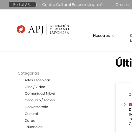
Portal APJ
Centro Cultural Peruano Japonés
Cursos
Nosotros
N
Últ
Categorías
Artes Escénicas
Cine / Video
Comunidad Nikkei
C
Concurso / Torneo
1
Conversatorio
D
Cultural
d
I
Danza
C
Educación