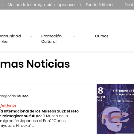
Museo de la Inmigración Japonesa
Fondo Editorial
Teat
Comunidad
Promoción
Cursos
ikkei
Cultural
imas Noticias
ategorías:
Museo
8/05/2021
ía Internacional de los Museos 2021: el reto
e reimaginar su futuro:
El Museo de la
nmigración Japonesa al Perú “Carlos
hiyoteru Hiraoka” ...