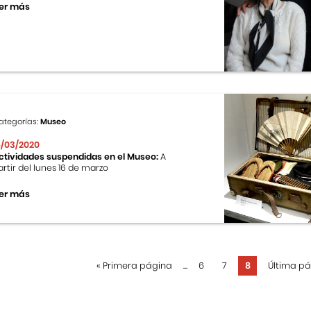
er más
ategorías:
Museo
6/03/2020
ctividades suspendidas en el Museo:
A
artir del lunes 16 de marzo
er más
«
Primera página
...
6
7
8
Última p