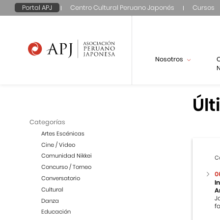
Portal APJ
Centro Cultural Peruano Japonés
Cursos
Nosotros
N
Últ
Categorías
Artes Escénicas
Cine / Video
Comunidad Nikkei
C
Concurso / Torneo
0
Conversatorio
I
Cultural
A
J
Danza
f
Educación