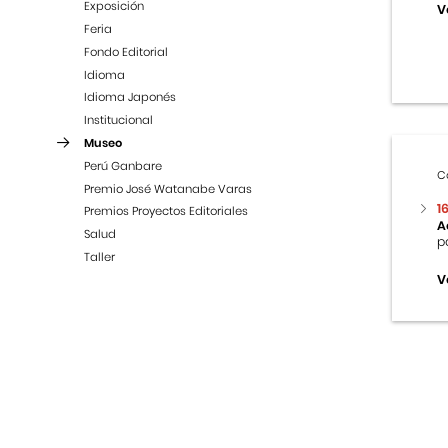
Exposición
V
Feria
Fondo Editorial
Idioma
Idioma Japonés
Institucional
Museo
Perú Ganbare
C
Premio José Watanabe Varas
1
Premios Proyectos Editoriales
A
Salud
p
Taller
V