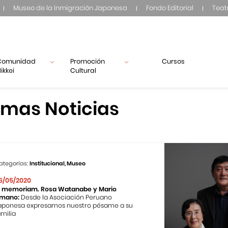
Museo de la Inmigración Japonesa
Fondo Editorial
Teat
Comunidad
Promoción
Cursos
ikkei
Cultural
imas Noticias
ategorías:
Institucional, Museo
6/05/2020
n memoriam. Rosa Watanabe y Mario
mano:
Desde la Asociación Peruano
aponesa expresamos nuestro pésame a su
amilia