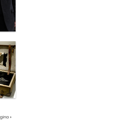
ágina
»