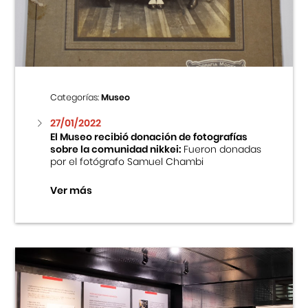
Centro Cultural Peruano Japonés
Cursos
Museo de la Inmigración Japonesa
Categorías:
Museo
Fondo Editorial
27/01/2022
El Museo recibió donación de fotografías
sobre la comunidad nikkei:
Fueron donadas
Teatro Peruano Japonés
por el fotógrafo Samuel Chambi
Ver más