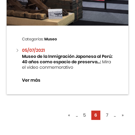
Categorías:
Museo
05/07/2021
Museo de la Inmigración Japonesa al Perú:
40 años como espacio de preserva...:
Mira
el video conmemorativo
Ver más
«
...
5
6
7
...
»