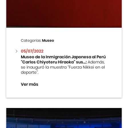
Centro Cultural Peruano Japonés
Cursos
Museo de la Inmigración Japonesa
Categorías:
Museo
Fondo Editorial
05/07/2022
Museo de la Inmigración Japonesa al Perú
“Carlos Chiyoteru Hiraoka” sus...:
Además,
Teatro Peruano Japonés
se inauguró la muestra “Fuerza Nikkei en el
deporte”.
Ver más