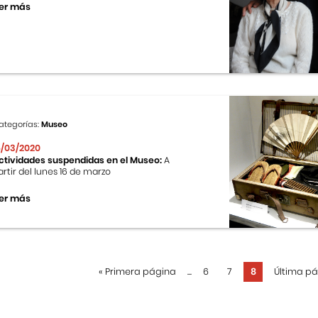
er más
ategorías:
Museo
6/03/2020
ctividades suspendidas en el Museo:
A
artir del lunes 16 de marzo
er más
«
Primera página
...
6
7
8
Última p