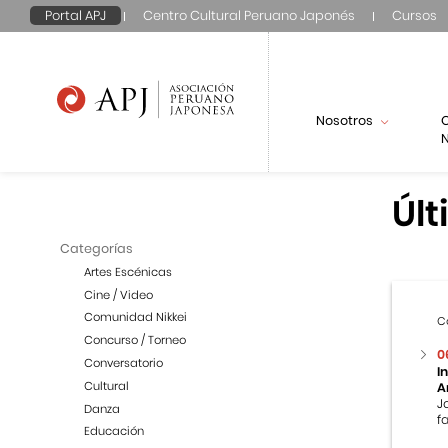
Portal APJ
Centro Cultural Peruano Japonés
Cursos
Nosotros
N
Últ
Categorías
Artes Escénicas
Cine / Video
Comunidad Nikkei
C
Concurso / Torneo
0
Conversatorio
I
Cultural
A
J
Danza
f
Educación