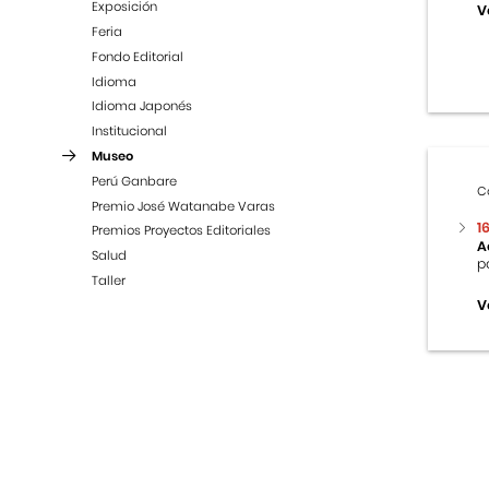
Exposición
V
Feria
Fondo Editorial
Idioma
Idioma Japonés
Institucional
Museo
Perú Ganbare
C
Premio José Watanabe Varas
1
Premios Proyectos Editoriales
A
Salud
p
Taller
V