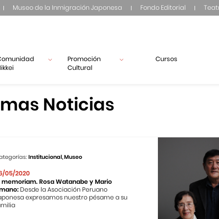
Museo de la Inmigración Japonesa
Fondo Editorial
Teat
Comunidad
Promoción
Cursos
ikkei
Cultural
imas Noticias
ategorías:
Institucional, Museo
6/05/2020
n memoriam. Rosa Watanabe y Mario
mano:
Desde la Asociación Peruano
aponesa expresamos nuestro pésame a su
amilia