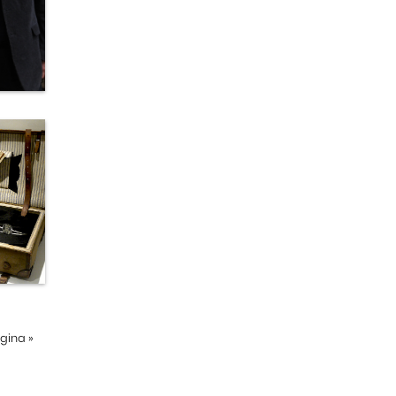
ágina
»