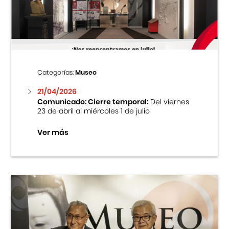
Centro Cultural Peruano Japonés
Cursos
Museo de la Inmigración Japonesa
Categorías:
Museo
Fondo Editorial
21/04/2026
Comunicado: Cierre temporal:
Del viernes
23 de abril al miércoles 1 de julio
Teatro Peruano Japonés
Ver más