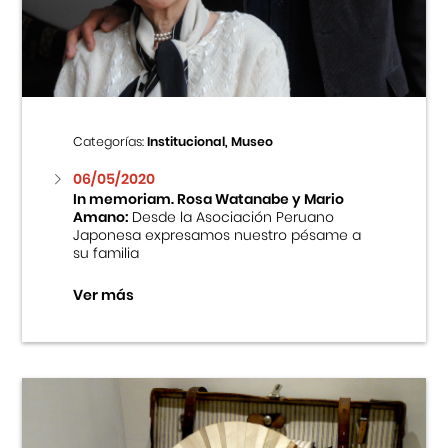
Centro Cultural Peruano Japonés
Cursos
Museo de la Inmigración Japonesa
Categorías:
Institucional, Museo
Fondo Editorial
06/05/2020
In memoriam. Rosa Watanabe y Mario
Amano:
Desde la Asociación Peruano
Teatro Peruano Japonés
Japonesa expresamos nuestro pésame a
su familia
Ver más