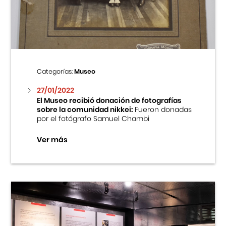
Centro Cultural Peruano Japonés
Cursos
Museo de la Inmigración Japonesa
Categorías:
Museo
Fondo Editorial
27/01/2022
El Museo recibió donación de fotografías
sobre la comunidad nikkei:
Fueron donadas
Teatro Peruano Japonés
por el fotógrafo Samuel Chambi
Ver más