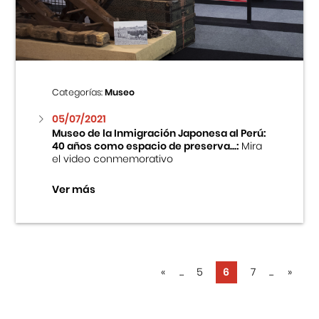
Categorías:
Museo
05/07/2021
Museo de la Inmigración Japonesa al Perú:
40 años como espacio de preserva...:
Mira
el video conmemorativo
Ver más
«
...
5
6
7
...
»