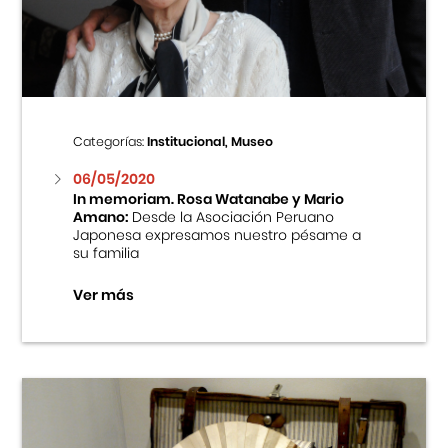
Centro Cultural Peruano Japonés
Cursos
Museo de la Inmigración Japonesa
Categorías:
Institucional, Museo
Fondo Editorial
06/05/2020
In memoriam. Rosa Watanabe y Mario
Amano:
Desde la Asociación Peruano
Teatro Peruano Japonés
Japonesa expresamos nuestro pésame a
su familia
Ver más