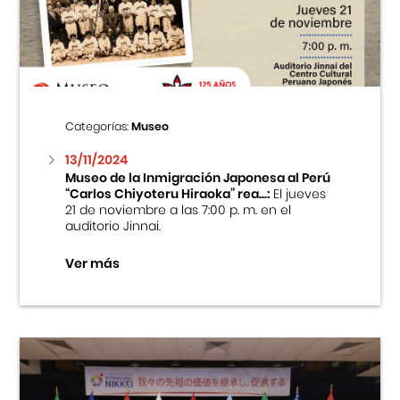
Centro Cultural Peruano Japonés
Cursos
Museo de la Inmigración Japonesa
Categorías:
Museo
Fondo Editorial
13/11/2024
Museo de la Inmigración Japonesa al Perú
“Carlos Chiyoteru Hiraoka” rea...:
El jueves
Teatro Peruano Japonés
21 de noviembre a las 7:00 p. m. en el
auditorio Jinnai.
Ver más