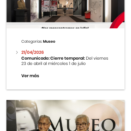
Centro Cultural Peruano Japonés
Cursos
Museo de la Inmigración Japonesa
Categorías:
Museo
Fondo Editorial
21/04/2026
Comunicado: Cierre temporal:
Del viernes
23 de abril al miércoles 1 de julio
Teatro Peruano Japonés
Ver más