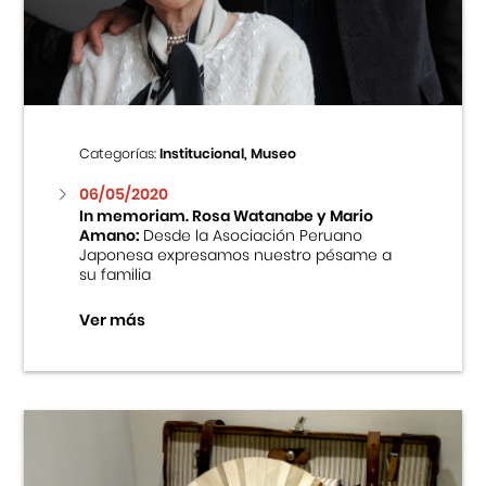
Centro Cultural Peruano Japonés
Cursos
Museo de la Inmigración Japonesa
Categorías:
Institucional, Museo
Fondo Editorial
06/05/2020
In memoriam. Rosa Watanabe y Mario
Amano:
Desde la Asociación Peruano
Teatro Peruano Japonés
Japonesa expresamos nuestro pésame a
su familia
Ver más