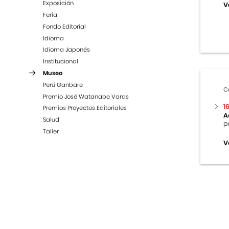
Exposición
V
Feria
Fondo Editorial
Idioma
Idioma Japonés
Institucional
Museo
Perú Ganbare
C
Premio José Watanabe Varas
1
Premios Proyectos Editoriales
A
Salud
p
Taller
V