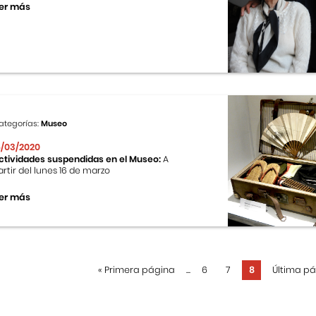
er más
ategorías:
Museo
6/03/2020
ctividades suspendidas en el Museo:
A
artir del lunes 16 de marzo
er más
«
Primera página
...
6
7
8
Última p