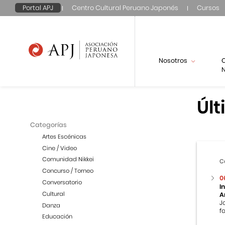
Portal APJ
Centro Cultural Peruano Japonés
Cursos
Nosotros
N
Últ
Categorías
Artes Escénicas
Cine / Video
Comunidad Nikkei
C
Concurso / Torneo
0
Conversatorio
I
Cultural
A
J
Danza
f
Educación