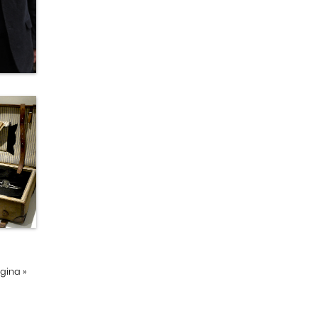
ágina
»