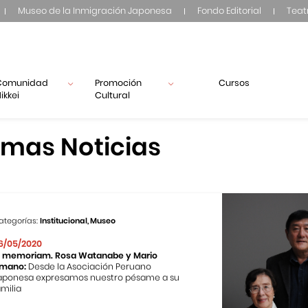
Museo de la Inmigración Japonesa
Fondo Editorial
Teat
Comunidad
Promoción
Cursos
ikkei
Cultural
imas Noticias
ategorías:
Institucional, Museo
6/05/2020
n memoriam. Rosa Watanabe y Mario
mano:
Desde la Asociación Peruano
aponesa expresamos nuestro pésame a su
amilia