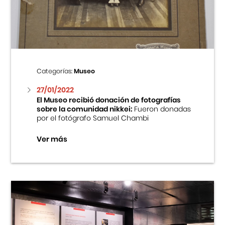
Centro Cultural Peruano Japonés
Cursos
Museo de la Inmigración Japonesa
Categorías:
Museo
Fondo Editorial
27/01/2022
El Museo recibió donación de fotografías
sobre la comunidad nikkei:
Fueron donadas
Teatro Peruano Japonés
por el fotógrafo Samuel Chambi
Ver más