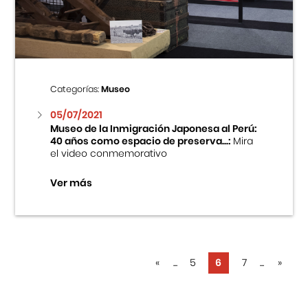
Categorías:
Museo
05/07/2021
Museo de la Inmigración Japonesa al Perú:
40 años como espacio de preserva...:
Mira
el video conmemorativo
Ver más
«
...
5
6
7
...
»