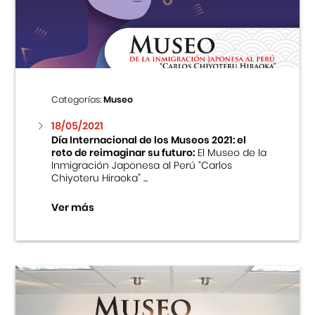
Centro Cultural Peruano Japonés
Cursos
Museo de la Inmigración Japonesa
Categorías:
Museo
Fondo Editorial
18/05/2021
Día Internacional de los Museos 2021: el
reto de reimaginar su futuro:
El Museo de la
Teatro Peruano Japonés
Inmigración Japonesa al Perú “Carlos
Chiyoteru Hiraoka” ...
Ver más