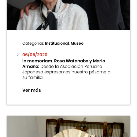
Centro Cultural Peruano Japonés
Cursos
Museo de la Inmigración Japonesa
Categorías:
Institucional, Museo
Fondo Editorial
06/05/2020
In memoriam. Rosa Watanabe y Mario
Amano:
Desde la Asociación Peruano
Teatro Peruano Japonés
Japonesa expresamos nuestro pésame a
su familia
Ver más