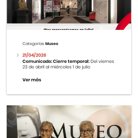
Centro Cultural Peruano Japonés
Cursos
Museo de la Inmigración Japonesa
Categorías:
Museo
Fondo Editorial
21/04/2026
Comunicado: Cierre temporal:
Del viernes
23 de abril al miércoles 1 de julio
Teatro Peruano Japonés
Ver más