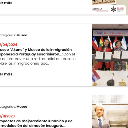
er más
ategorías:
Museo
2/04/2024
useo “Akane” y Museo de la Inmigración
aponesa a Paraguay suscribieron...:
Con el
in de promover una red mundial de museos
obre las inmigraciones japo...
er más
ategorías:
Museo
2/11/2023
royectos de mejoramiento lumínico y de
emodelación del almacén inauguró...: