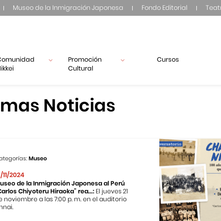
Museo de la Inmigración Japonesa
Fondo Editorial
Teat
Comunidad
Promoción
Cursos
ikkei
Cultural
imas Noticias
ategorías:
Museo
3/11/2024
useo de la Inmigración Japonesa al Perú
Carlos Chiyoteru Hiraoka” rea...:
El jueves 21
e noviembre a las 7:00 p. m. en el auditorio
nnai.