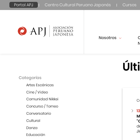
Portal APJ
Centro Cultural Peruano Japonés
Cursos
Nosotros
N
Últ
Categorías
Artes Escénicas
Cine / Video
Comunidad Nikkei
C
Concurso / Torneo
1
Conversatorio
M
Cultural
“
d
Danza
Ji
Educación