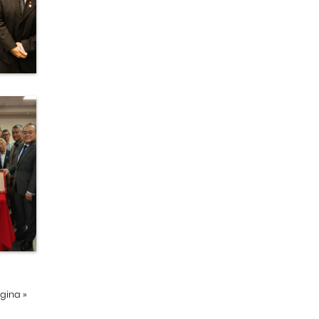
ágina
»