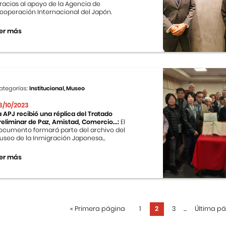
racias al apoyo de la Agencia de
ooperación Internacional del Japón.
er más
ategorías:
Institucional, Museo
3/10/2023
a APJ recibió una réplica del Tratado
reliminar de Paz, Amistad, Comercio...:
El
ocumento formará parte del archivo del
useo de la Inmigración Japonesa...
er más
«
Primera página
1
2
3
...
Última p