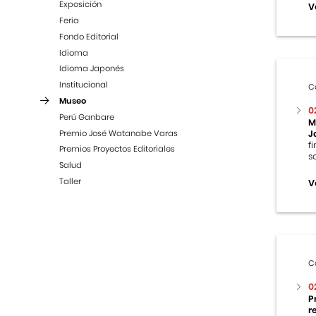
Exposición
V
Feria
Fondo Editorial
Idioma
Idioma Japonés
Institucional
C
Museo
0
Perú Ganbare
M
Premio José Watanabe Varas
J
f
Premios Proyectos Editoriales
s
Salud
Taller
V
C
0
P
r