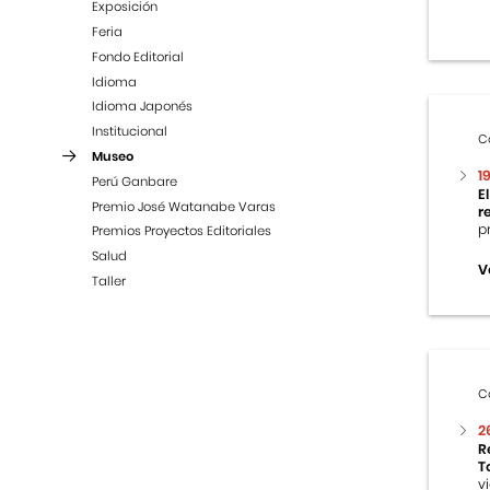
Exposición
Feria
Fondo Editorial
Idioma
Idioma Japonés
Institucional
C
Museo
1
Perú Ganbare
E
Premio José Watanabe Varas
r
p
Premios Proyectos Editoriales
Salud
V
Taller
C
2
R
T
v