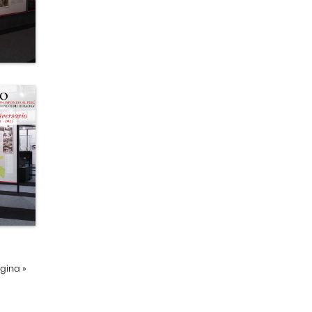
ágina
»