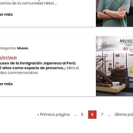
portes de la comunidad nikkei ...
er más
ategorías:
Museo
5/07/2021
useo de la Inmigración Japonesa al Perú:
0 años como espacio de preserva...:
Mira el
ideo conmemorativo
er más
«
Primera página
...
5
6
7
...
Última p