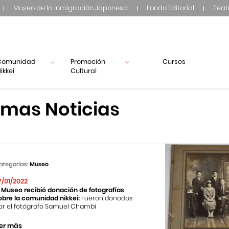
Museo de la Inmigración Japonesa
Fondo Editorial
Teat
Comunidad
Promoción
Cursos
ikkei
Cultural
imas Noticias
ategorías:
Museo
7/01/2022
l Museo recibió donación de fotografías
obre la comunidad nikkei:
Fueron donadas
or el fotógrafo Samuel Chambi
er más