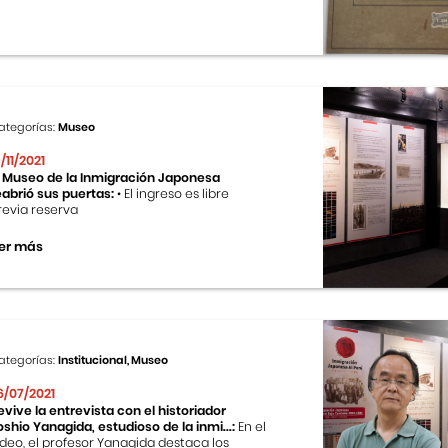
ategorías:
Museo
9/11/2021
l Museo de la Inmigración Japonesa
eabrió sus puertas:
• El ingreso es libre
revia reserva
er más
ategorías:
Institucional, Museo
6/07/2021
evive la entrevista con el historiador
oshio Yanagida, estudioso de la inmi...:
En el
ideo, el profesor Yanagida destaca los