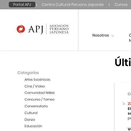
Portal APJ
Centro Cultural Peruano Japonés
Cursos
Nosotros
N
Últ
Categorías
Artes Escénicas
Cine / Video
Comunidad Nikkei
C
Concurso / Torneo
2
Conversatorio
E
Cultural
s
p
Danza
Educación
V