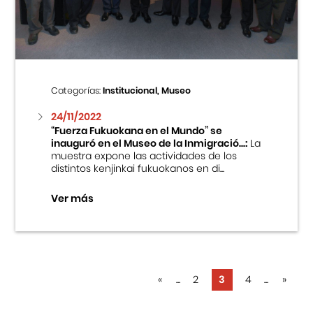
Categorías:
Institucional, Museo
24/11/2022
“Fuerza Fukuokana en el Mundo” se
inauguró en el Museo de la Inmigració...:
La
muestra expone las actividades de los
distintos kenjinkai fukuokanos en di...
Ver más
«
...
2
3
4
...
»