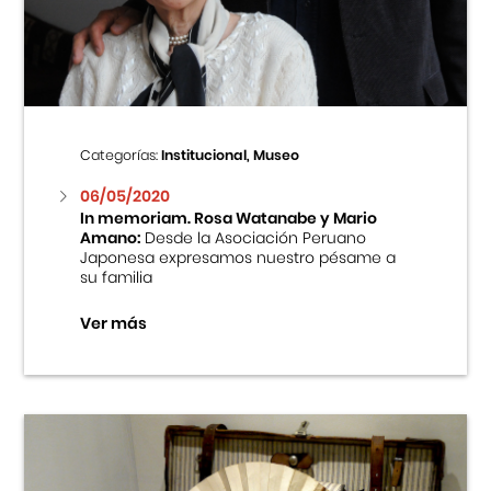
Centro Cultural Peruano Japonés
Cursos
Museo de la Inmigración Japonesa
Categorías:
Institucional, Museo
Fondo Editorial
06/05/2020
In memoriam. Rosa Watanabe y Mario
Amano:
Desde la Asociación Peruano
Teatro Peruano Japonés
Japonesa expresamos nuestro pésame a
su familia
Ver más