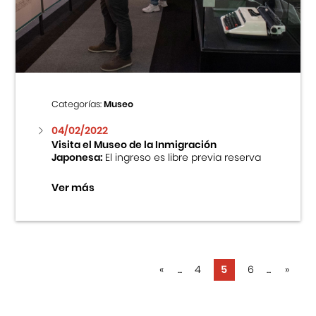
Categorías:
Museo
04/02/2022
Visita el Museo de la Inmigración
Japonesa:
El ingreso es libre previa reserva
Ver más
«
...
4
5
6
...
»