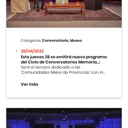
Centro Cultural Peruano Japonés
Cursos
Museo de la Inmigración Japonesa
Categorías:
Conversatorio, Museo
Fondo Editorial
26/04/2022
Este jueves 28 se emitirá nuevo programa
del Ciclo de Conversatorios Memoria...:
Teatro Peruano Japonés
Será el tercero dedicado a las
‘Comunidades Nikkei de Provincias’ con in...
Ver más