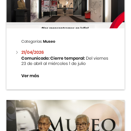
Centro Cultural Peruano Japonés
Cursos
Museo de la Inmigración Japonesa
Categorías:
Museo
Fondo Editorial
21/04/2026
Comunicado: Cierre temporal:
Del viernes
23 de abril al miércoles 1 de julio
Teatro Peruano Japonés
Ver más